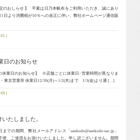
定のおしらせ 】 平素は日乃本帆布をご利用いただき、誠にあり
0月1日より消費税が10％への改正に伴い、弊社ホームページ通信販
41 |
業日のお知らせ
の休業日のお知らせ】 ※店舗ごとに休業日･営業時間が異なりま
業所 休業日12/30(月)～1/2(木)まで 1/3(金)より通 […]
45 |
けいたしました。
の期間、弊社メールアドレス「sankodo@sankodo-sac.jp」
不便、ご迷惑をお掛けいたしました。申し訳ございません。期間